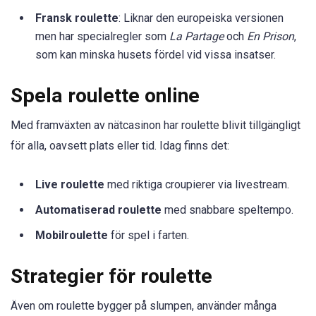
Fransk roulette
: Liknar den europeiska versionen
men har specialregler som
La Partage
och
En Prison
,
som kan minska husets fördel vid vissa insatser.
Spela roulette online
Med framväxten av nätcasinon har roulette blivit tillgängligt
för alla, oavsett plats eller tid. Idag finns det:
Live roulette
med riktiga croupierer via livestream.
Automatiserad roulette
med snabbare speltempo.
Mobilroulette
för spel i farten.
Strategier för roulette
Även om roulette bygger på slumpen, använder många