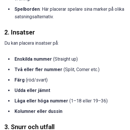
Spelborden
: Här placerar spelare sina marker på olika
satsningsalternativ.
2.
Insatser
Du kan placera insatser på:
Enskilda nummer
(Straight up)
Två eller fler nummer
(Split, Corner etc.)
Färg
(röd/svart)
Udda eller jämnt
Låga eller höga nummer
(1–18 eller 19–36)
Kolumner eller dussin
3.
Snurr och utfall