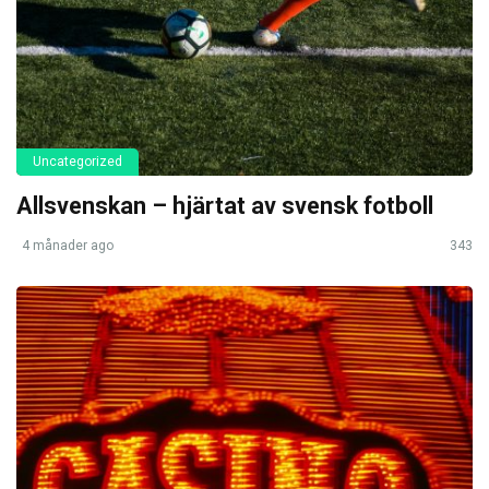
Uncategorized
Allsvenskan – hjärtat av svensk fotboll
4 månader ago
343