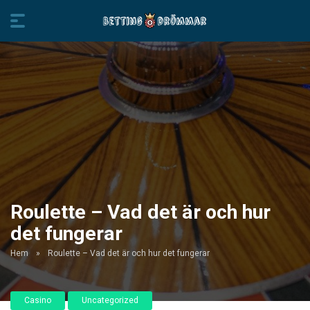
Roulette – Vad det är och hur
det fungerar
Hem
»
Roulette – Vad det är och hur det fungerar
Casino
Uncategorized