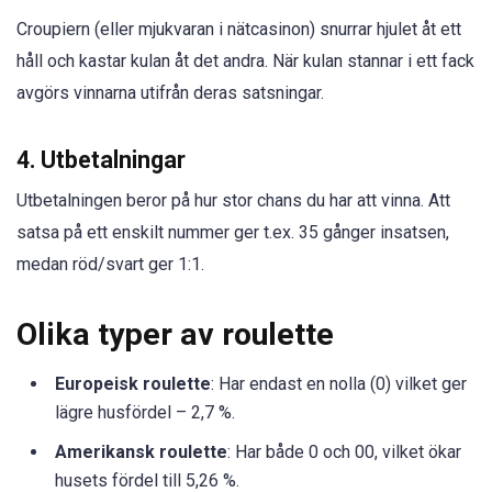
Croupiern (eller mjukvaran i nätcasinon) snurrar hjulet åt ett
håll och kastar kulan åt det andra. När kulan stannar i ett fack
avgörs vinnarna utifrån deras satsningar.
4.
Utbetalningar
Utbetalningen beror på hur stor chans du har att vinna. Att
satsa på ett enskilt nummer ger t.ex. 35 gånger insatsen,
medan röd/svart ger 1:1.
Olika typer av roulette
Europeisk roulette
: Har endast en nolla (0) vilket ger
lägre husfördel – 2,7 %.
Amerikansk roulette
: Har både 0 och 00, vilket ökar
husets fördel till 5,26 %.