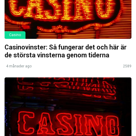
Casino
Casinovinster: Så fungerar det och här är
de största vinsterna genom tiderna
4 månader ago
2589