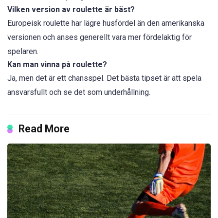
Vilken version av roulette är bäst?
Europeisk roulette har lägre husfördel än den amerikanska
versionen och anses generellt vara mer fördelaktig för
spelaren.
Kan man vinna på roulette?
Ja, men det är ett chansspel. Det bästa tipset är att spela
ansvarsfullt och se det som underhållning.
Read More